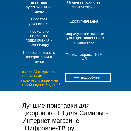
понятное
Отличное качество
русскоязычное
записи эфира
меню
Простота
Доступная цена
управления
Несколько
Сверхчувствительный
вариантов
пульт дистанционного
подключения к
управления
телевизору
Высокая четкость
Формат экрана: 16:9,
изображения и
4:3
звука
Более 20 моделей с
различными
подробнее
характеристиками на
любой вкус и бюджет!
Лучшие приставки для
цифрового ТВ для Самары в
Интернет-магазине
"Цифровое-ТВ.ру"