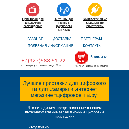
Приставки для
Антенны для
Комплектующие
цифрового
приема
к цифровым
телевидения
цифрового
приставкам
сигнала
ГЛАВНАЯ
ДОСТАВКА
ПАРТНЕРАМ
ПОЛЕЗНАЯ ИНФОРМАЦИЯ
КОНТАКТЫ
В корзину
+7(927)688 61 22
г. Самара ул. Печерская д. 20 а
Вы еще ничего не выбрали
Лучшие приставки для цифрового
ТВ для Самары и Интернет-
магазине “Цифровое-ТВ.ру”
Что объединяет представленные в нашем
интернет-магазине телевизионные цифровые
приставки?
Интуитивно